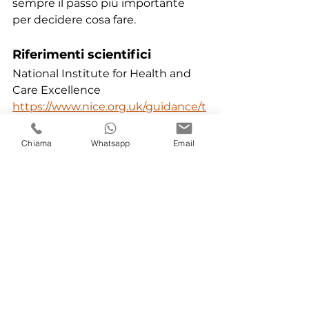
sempre il passo più importante 
per decidere cosa fare.
Riferimenti scientifici
National Institute for Health and 
Care Excellence
https://www.nice.org.uk/guidance/t
a1
Cochrane Library
Chiama
Whatsapp
Email
https://www.cochranelibrary.com/c
dsr/doi/10.1002/14651858.CD003879.
pub5/full
Mayo Clinic
https://www.mayoclinic.org/tests-
procedures/wisdom-tooth-
extraction/about/pac-20395268
Autore