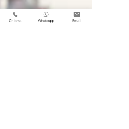
Chiama
Whatsapp
Email
Staff
2 mag 2022
Tempo di lettura: 1 min
news
Arena e Calvino 2016/2022
Sei anni di attività che festeggiamo con uno
Studio rinnovato, una immagine aziendale