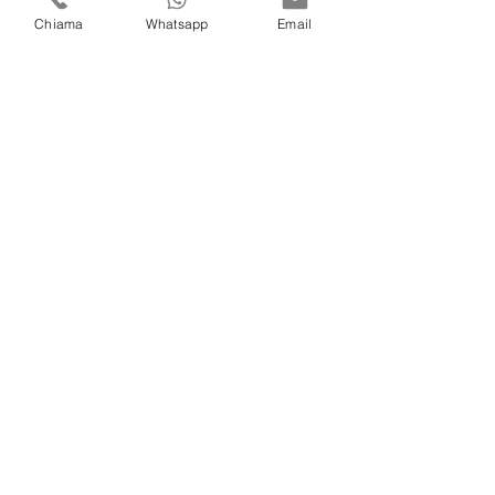
Chiama
Whatsapp
Email
Scrivi un messaggio
Invia
Gli orari dello studio
Lunedì 08:30/18:00
Martedì 08
:30/18:00
Mercoledì 08
:30/18:00
Giovedì 08
:30/18:00
Venerdì 08
:3
0/18:00
Sabato 08
:3
0/18:00