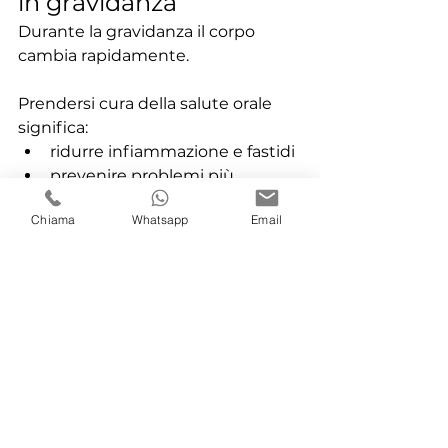
in gravidanza
Durante la gravidanza il corpo 
cambia rapidamente.
Prendersi cura della salute orale 
significa:
ridurre infiammazione e fastidi
prevenire problemi più 
complessi
Chiama
Whatsapp
Email
mantenere benessere e 
serenità durante la gestazione
Una corretta prevenzione aiuta a 
vivere questo periodo con 
maggiore tranquillità.
Prenota una visita di 
controllo o un’igiene 