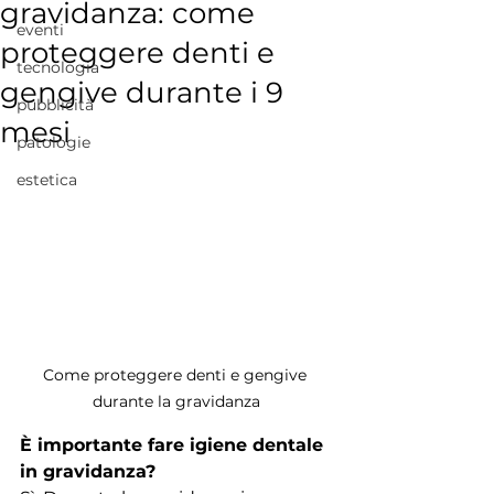
gravidanza: come
eventi
proteggere denti e
tecnologia
gengive durante i 9
pubblicità
mesi
patologie
estetica
Come proteggere denti e gengive 
durante la gravidanza
È importante fare igiene dentale 
in gravidanza?