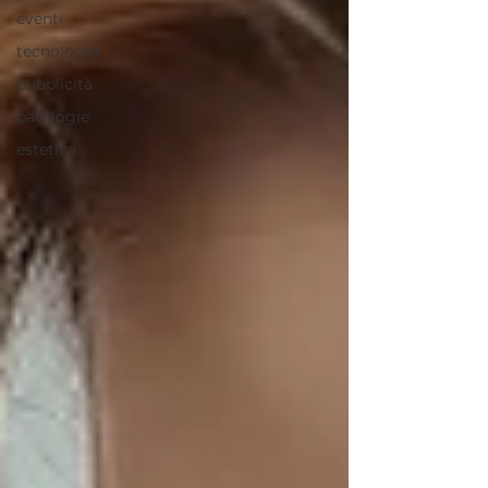
eventi
tecnologia
pubblicità
patologie
estetica